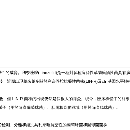
威脅。利奈唑胺(Linezolid)是一種對多種病源性革蘭氏陽性菌具有廣
許可後，近期出現越來越多關於利奈唑胺抗藥性菌株(LIN-R)及cfr 基因水
然很低，但 LIN-R 菌株的出現仍然是個很大的隱憂。現今，臨床檢體中
括鼻拭子（用於篩查葡萄球菌）、肛周和直腸區域（用於篩查腸球菌）。
養基，用於檢測、分離和鑑別具利奈唑抗藥性的葡萄球菌和腸球菌菌株